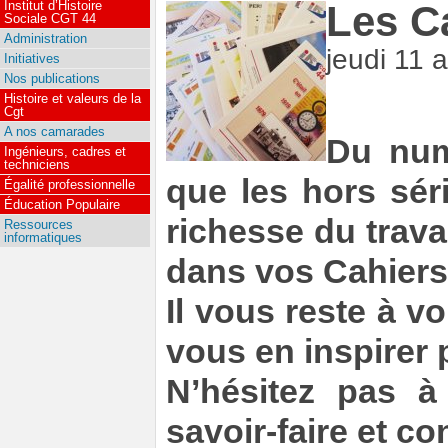
Institut d’Histoire
Les Ca
Sociale CGT 44
Administration
jeudi 11 
Initiatives
Nos publications
Histoire et valeurs de la
Cgt
A nos camarades
Du numé
Ingénieurs, cadres et
techniciens
que les hors sér
Égalité professionnelle
Éducation Populaire
richesse du trava
Ressources
informatiques
dans vos Cahiers 
Il vous reste à vo
vous en inspirer p
N’hésitez pas à
savoir-faire et c