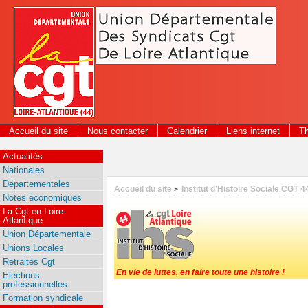
Panneau de gestion des cookies
Accueil du site
Nous contacter
Calendrier
Liens internet
T
Actualités
Nationales
Départementales
Accueil du site
Institut d’Histoire Sociale CGT 4
>
Notes économiques
La Cgt en Loire-
Atlantique
Union Départementale
Unions Locales
Retraités Cgt
En vie de luttes, en faire toute une histoire !
Elections
professionnelles
Formation syndicale