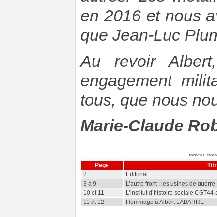
en 2016 et nous avo
que Jean-Luc Plume
Au revoir Alber
engagement milit
tous, que nous no
Marie-Claude Ro
tableau trois
Page
Tit
2
Éditorial
3 à 9
L’autre front : les usines de guerr
10 et 11
L’institut d’histoire sociale CGT44
11 et 12
Hommage à Albert LABARRE