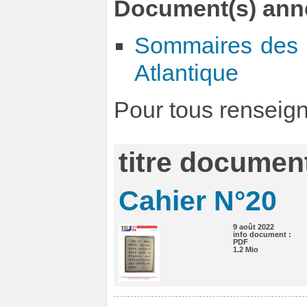
Document(s) ann
Sommaires des C
Atlantique
Pour tous renseig
titre document
Cahier N°20
9 août 2022
info document :
PDF
1.2 Mio