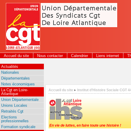
Panneau de gestion des cookies
Accueil du site
Nous contacter
Calendrier
Liens internet
T
2026
Actualités
Nationales
Départementales
Notes économiques
La Cgt en Loire-
Accueil du site
Institut d’Histoire Sociale CGT 4
>
Atlantique
Union Départementale
Unions Locales
Retraités Cgt
Elections
professionnelles
En vie de luttes, en faire toute une histoire !
Formation syndicale