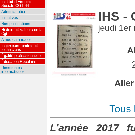
Institut d’Histoire
Sociale CGT 44
Administration
IHS - 
Initiatives
Nos publications
jeudi 1er
Histoire et valeurs de la
Cgt
A nos camarades
Ingénieurs, cadres et
A
techniciens
Égalité professionnelle
Éducation Populaire
Ressources
informatiques
Alle
Tous 
L’année 2017 f