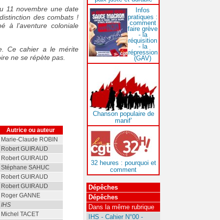
 du 11 novembre une date
Infos
pratiques :
istinction des combats !
comment
é à l’aventure coloniale
faire grève
- la
réquisition
- la
e. Ce cahier a le mérite
répression
oire ne se répète pas.
(GAV)
Chanson populaire de
manif’
Autrice ou auteur
Marie-Claude ROBIN
Robert GUIRAUD
Robert GUIRAUD
32 heures : pourquoi et
Stéphane SAHUC
comment
Robert GUIRAUD
Robert GUIRAUD
Dépêches
Roger GANNE
Dépêches
IHS
Dans la même rubrique
Michel TACET
IHS - Cahier N°00 -