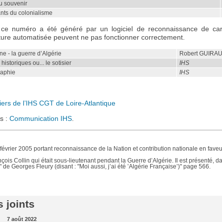
 souvenir
ants du colonialisme
ce numéro a été généré par un logiciel de reconnaissance de car
cture automatisée peuvent ne pas fonctionner correctement.
e - la guerre d’Algérie
Robert GUIRA
historiques ou... le sotisier
IHS
raphie
IHS
rs de l’IHS CGT de Loire-Atlantique
s :
Communication IHS
.
évrier 2005 portant reconnaissance de la Nation et contribution nationale en faveu
çois Collin qui était sous-lieutenant pendant la Guerre d’Algérie. Il est présenté, d
" de Georges Fleury (disant : "Moi aussi, j’ai été ’Algérie Française’)" page 566.
 joints
7 août 2022