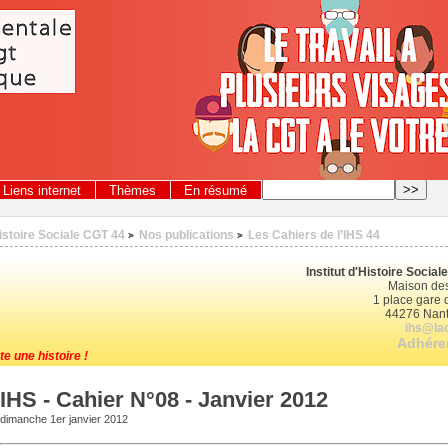
Liens internet
Thèmes
En résumé
Histoire Sociale CGT 44
Nos publications
Les Cahiers de l’IHS 44
>
>
Institut d'Histoire Socia
Maison des
1 place gare d
44276 Nant
ihs@lac
Adhérer
te une histoire !
IHS - Cahier N°08 - Janvier 2012
dimanche 1er janvier 2012