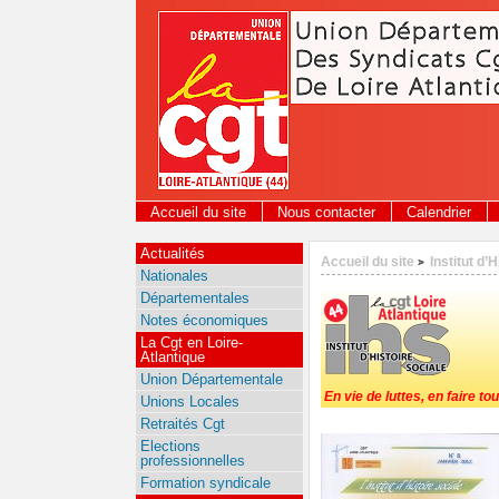
Panneau de gestion des cookies
Accueil du site
Nous contacter
Calendrier
Actualités
Accueil du site
Institut d’
>
Nationales
Départementales
Notes économiques
La Cgt en Loire-
Atlantique
Union Départementale
En vie de luttes, en faire tou
Unions Locales
Retraités Cgt
Elections
professionnelles
Formation syndicale