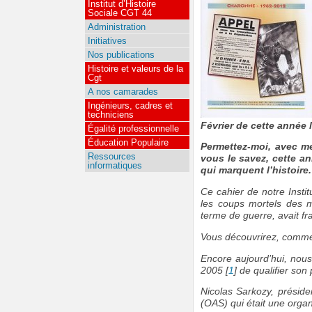
Institut d’Histoire
Sociale CGT 44
Administration
Initiatives
Nos publications
Histoire et valeurs de la
Cgt
A nos camarades
Ingénieurs, cadres et
techniciens
Février de cette année l
Égalité professionnelle
Éducation Populaire
Permettez-moi, avec m
Ressources
vous le savez, cette a
informatiques
qui marquent l’histoire.
Ce cahier de notre Instit
les coups mortels des m
terme de guerre, avait f
Vous découvrirez, comme j
Encore aujourd’hui, nous
2005
[
1
]
de qualifier son 
Nicolas Sarkozy, présid
(OAS) qui était une organi