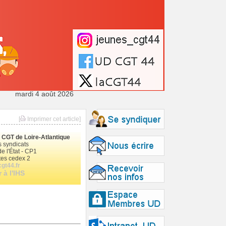
mardi 4 août 2026
[
Imprimer cet article]
le CGT de Loire-Atlantique
 syndicats
e l'État - CP1
es cedex 2
gt44.fr
 à l'IHS