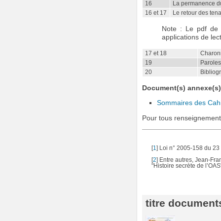
16
La permanence du
16 et 17
Le retour des ten
Note : Le pdf de 
applications de le
17 et 18
Charonn
19
Paroles 
20
Bibliog
Document(s) annexe(s)
Sommaires des Cahie
Pour tous renseignement
[
1
]
Loi n° 2005-158 du 23 f
[
2
]
Entre autres, Jean-Fran
"Histoire secrète de l’OAS
titre documents