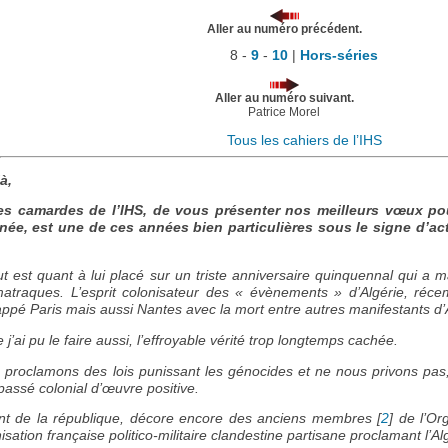
Aller au numéro précédent.
8 -
9
-
10
|
Hors-séries
Aller au numéro suivant.
Patrice Morel
Tous les cahiers de l’IHS
à,
es camardes de l’IHS, de vous présenter nos meilleurs vœux p
nnée, est une de ces années bien particulières sous le signe d’ac
ut est quant à lui placé sur un triste anniversaire quinquennal qui a 
atraques. L’esprit colonisateur des « évènements » d’Algérie, ré
rappé Paris mais aussi Nantes avec la mort entre autres manifestants
’ai pu le faire aussi, l’effroyable vérité trop longtemps cachée.
 proclamons des lois punissant les génocides et ne nous privons pas, 
passé colonial d’œuvre positive.
ent de la république, décore encore des anciens membres
[
2
]
de l’Or
sation française politico-militaire clandestine partisane proclamant l’Alg