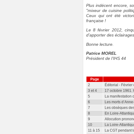
Plus indécent encore, s
"mixeur de cuisine poli
Ceux qui ont été victor
française !
Le 8 février 2012, cinq
d’apporter des éclairages
Bonne lecture.
Patrice MOREL
Président de l’IHS 44
Page
2
Éditorial - Février
3 et 4
17 octobre 1961. 
5
La manifestation d
6
Les morts d’Anne
7
Les obsèques des 
8
En Loire-Atlantiq
9
Allocution pronon
10
La Loire-Atlantiq
11 à 15
La CGT pendant la