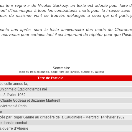
ous le « règne » de Nicolas Sarkozy, un texte est adopté pour faire
tique" d’hommages à tous les combattants morts pour la France sans d
ieux du nazisme vont se trouvés mélangés à ceux qui ont particip
uante ans après, sera le triste anniversaire des morts de Charonn
 nouveaux pour certains tant il est important de répéter pour que l’hist
Sommaire
tableau trois colonnes, page, titre de l’article, autrice ou auteur
Titre de l’article
 de cette année là,
Un crime d’État longtemps nié
u 8 février 1962
-Claude Godeau et Suzanne Martorell
victimes à Paris
ue
cée par Roger Ganne au cimetière de la Gaudinière - Mercredi 14 février 1962
ue dans le combat
 guerre d’Algérie