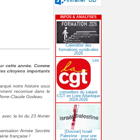
INFOS & ANALYSES
Calendrier des
formations syndicales
2026
Les
our cette année. Comme
tes citoyens importants
marqué notre histoire sous
cemment reconnue dans le
conseillers du salarié
CGT en Loire Atlantique
 d’Anne-Claude Godeau.
2024-2026
avec la loi du 23 février
ganisation Armée Secrète
[Dossier] Israël
Palestine : pour une
érie française !
paix juste et durable