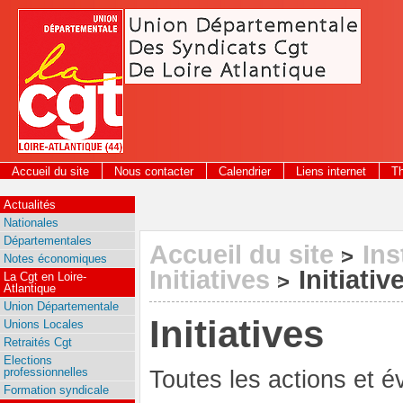
Panneau de gestion des cookies
Accueil du site
Nous contacter
Calendrier
Liens internet
T
Actualités
Nationales
Départementales
Accueil du site
Ins
>
Notes économiques
Initiatives
Initiativ
>
La Cgt en Loire-
Atlantique
Union Départementale
Initiatives
Unions Locales
Retraités Cgt
Elections
professionnelles
Toutes les actions et 
Formation syndicale