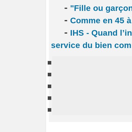
-
"Fille ou garç
-
Comme en 45 à
-
IHS - Quand l’i
service du bien co