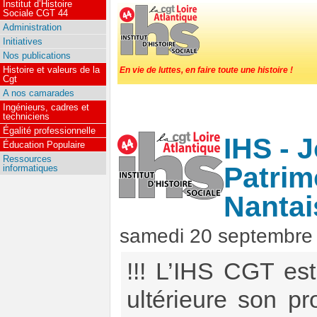
Institut d’Histoire
Sociale CGT 44
Administration
Initiatives
Nos publications
Histoire et valeurs de la
En vie de luttes, en faire toute une histoire !
Cgt
A nos camarades
Ingénieurs, cadres et
techniciens
Égalité professionnelle
IHS - 
Éducation Populaire
Ressources
Patrim
informatiques
Nantai
samedi 20 septembre
!!! L’IHS CGT est
ultérieure son p