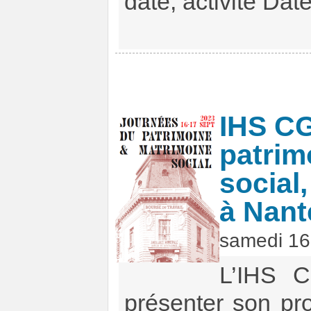
date, activité Date
IHS CG
patrim
social
à Nant
samedi 16
L’IHS C
présenter son p