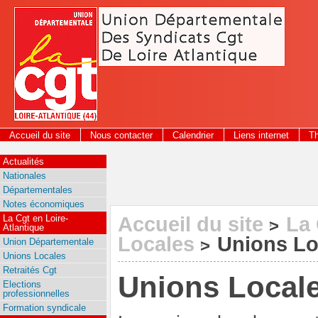
Panneau de gestion des cookies
Accueil du site
Nous contacter
Calendrier
Liens internet
T
2026
Actualités
Nationales
Départementales
Notes économiques
La Cgt en Loire-
Accueil du site
La 
>
Atlantique
Locales
Unions Lo
>
Union Départementale
Unions Locales
Retraités Cgt
Unions Local
Elections
professionnelles
Formation syndicale