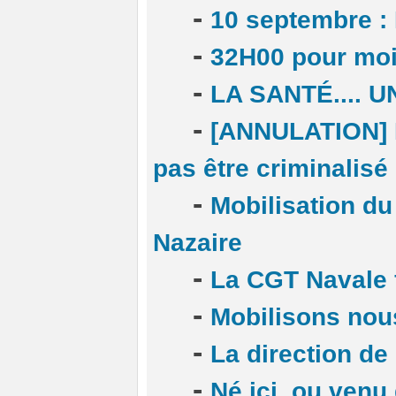
-
10 septembre : 
-
32H00 pour moi
-
LA SANTÉ.... 
-
[ANNULATION] Dé
pas être criminalisé 
-
Mobilisation du
Nazaire
-
La CGT Navale f
-
Mobilisons nous
-
La direction de
-
Né ici, ou venu 