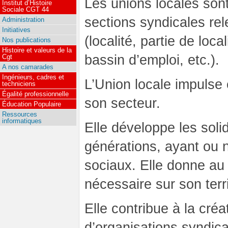
Les unions locales sont
Institut d’Histoire
Sociale CGT 44
sections syndicales r
Administration
Initiatives
(localité, partie de loc
Nos publications
Histoire et valeurs de la
bassin d’emploi, etc.).
Cgt
A nos camarades
Ingénieurs, cadres et
L’Union locale impulse 
techniciens
Égalité professionnelle
son secteur.
Éducation Populaire
Ressources
informatiques
Elle développe les solid
générations, ayant ou 
sociaux. Elle donne au
nécessaire sur son terri
Elle contribue à la cré
d’organisations syndica