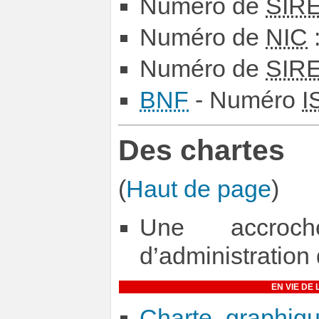
Numéro de
SIR
Numéro de
NIC
Numéro de
SIR
BNF
- Numéro
I
Des chartes
(
Haut de page
)
Une accroc
d’administration
EN VIE DE 
Charte graphiq