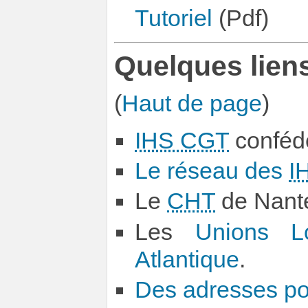
Tutoriel
(Pdf)
Quelques liens
(
Haut de page
)
IHS CGT
confédé
Le réseau des
I
Le
CHT
de Nant
Les
Unions L
Atlantique
.
Des adresses po