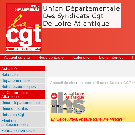
Panneau de gestion des cookies
Accueil du site
Nous contacter
Calendrier
Liens internet
T
Actualités
Nationales
Départementales
Accueil du site
Institut d’Histoire Sociale CGT 4
>
Notes économiques
La Cgt en Loire-
Atlantique
Union Départementale
Unions Locales
Retraités Cgt
En vie de luttes, en faire toute une histoire !
Elections
professionnelles
Formation syndicale