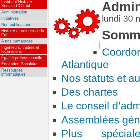
Institut d’Histoire
Admin
Sociale CGT 44
Administration
lundi 30 
Initiatives
Nos publications
Somma
Histoire et valeurs de la
Cgt
A nos camarades
Ingénieurs, cadres et
Coordo
techniciens
Égalité professionnelle
Atlantique
Éducation Populaire
Ressources
informatiques
Nos statuts et a
Des chartes
Le conseil d’admi
Assemblées gén
Plus spécia