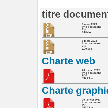
titre document
6 mars 2023
info document :
Zip
6.6 Mio
6 mars 2023
info document :
Zip
11.9 Mio
Charte web
26 février 2023
info document :
PDF
392.2 kio
Charte graphi
25 janvier 2023
info document :
PDF
152.7 kio