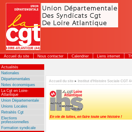
Panneau de gestion des cookies
Accueil du site
Nous contacter
Calendrier
Liens internet
T
Actualités
Nationales
Départementales
Accueil du site
Institut d’Histoire Sociale CGT 4
>
Notes économiques
La Cgt en Loire-
Atlantique
Union Départementale
Unions Locales
Retraités Cgt
En vie de luttes, en faire toute une histoire !
Elections
professionnelles
Formation syndicale