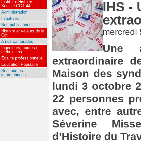
Institut d’Histoire
IHS -
Sociale CGT 44
Administration
extrao
Initiatives
Nos publications
mercredi 
Histoire et valeurs de la
Cgt
A nos camarades
Une
Ingénieurs, cadres et
techniciens
extraordinaire d
Égalité professionnelle
Éducation Populaire
Maison des syndi
Ressources
informatiques
lundi 3 octobre 
22 personnes pré
avec, entre autr
Séverine Miss
d’Histoire du Tra