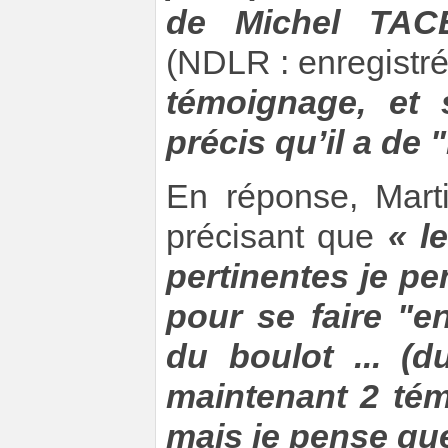
de Michel TAC
(NDLR : enregistr
témoignage, et 
précis qu’il a de 
En réponse, Mart
précisant que
« l
pertinentes je pe
pour se faire "e
du boulot ... (
maintenant 2 tém
mais je pense que 