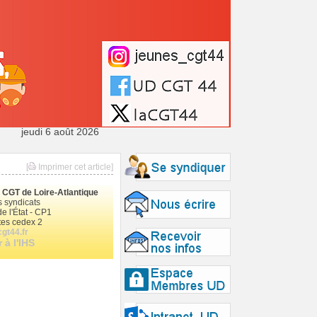
jeudi 6 août 2026
[
Imprimer cet article]
le CGT de Loire-Atlantique
 syndicats
e l'État - CP1
es cedex 2
gt44.fr
 à l'IHS