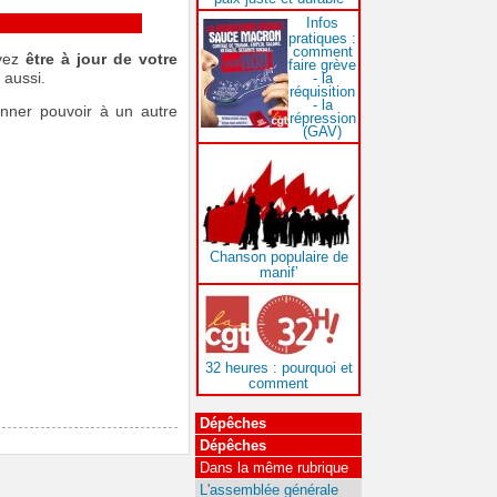
Infos
pratiques :
comment
evez
être à jour de votre
faire grève
 aussi.
- la
réquisition
- la
nner pouvoir à un autre
répression
(GAV)
Chanson populaire de
manif’
32 heures : pourquoi et
comment
Dépêches
Dépêches
Dans la même rubrique
L'assemblée générale