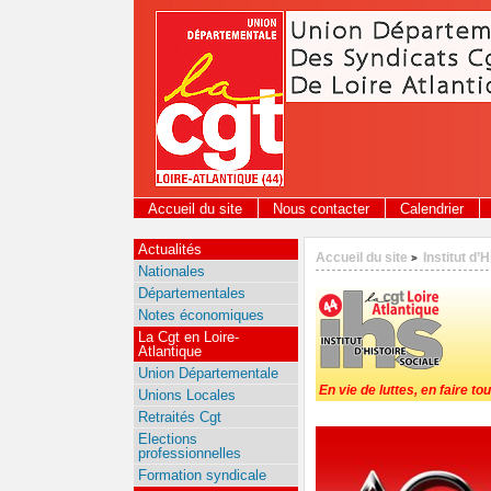
Panneau de gestion des cookies
Accueil du site
Nous contacter
Calendrier
Actualités
Accueil du site
Institut d’
>
Nationales
Départementales
Notes économiques
La Cgt en Loire-
Atlantique
Union Départementale
En vie de luttes, en faire tou
Unions Locales
Retraités Cgt
Elections
professionnelles
Formation syndicale