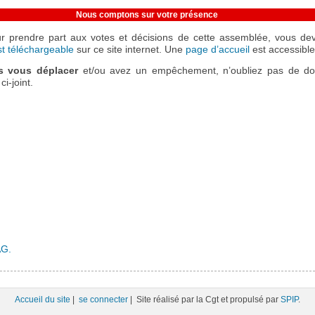
Nous comptons sur votre présence
r prendre part aux votes et décisions de cette assemblée, vous d
est téléchargeable
sur ce site internet. Une
page d’accueil
est accessible
s vous déplacer
et/ou avez un empêchement, n’oubliez pas de do
i-joint.
AG.
Accueil du site
|
se connecter
| Site réalisé par la Cgt et propulsé par
SPIP
.