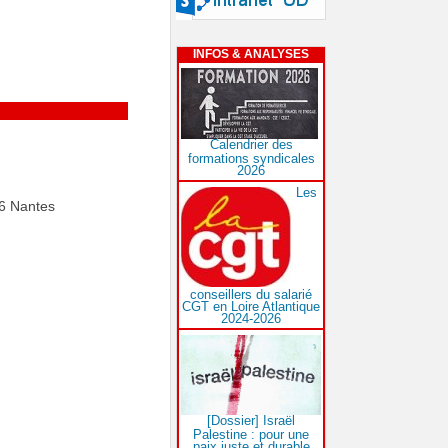
INFOS & ANALYSES
Calendrier des
formations syndicales
2026
Les
76 Nantes
conseillers du salarié
CGT en Loire Atlantique
2024-2026
[Dossier] Israël
Palestine : pour une
paix juste et durable