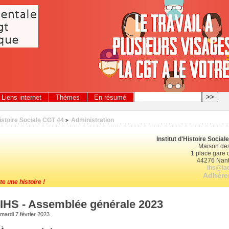
Liens internet
Thèmes
En résumé
Histoire Sociale CGT 44
Administration
>
Institut d'Histoire Socia
Maison des
1 place gare d
44276 Nant
ihs@lac
Adhérer
te une histoire !
IHS - Assemblée générale 2023
mardi 7 février 2023