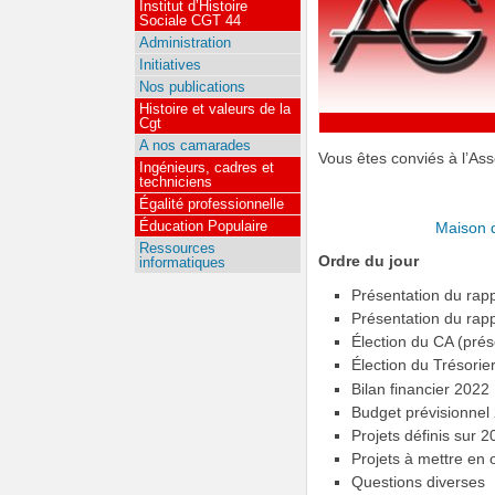
Institut d’Histoire
Sociale CGT 44
Administration
Initiatives
Nos publications
Histoire et valeurs de la
Cgt
A nos camarades
Vous êtes conviés à l’Ass
Ingénieurs, cadres et
techniciens
Égalité professionnelle
Éducation Populaire
Maison 
Ressources
Ordre du jour
informatiques
Présentation du rap
Présentation du rapp
Élection du CA (pré
Élection du Trésorie
Bilan financier 2022
Budget prévisionnel
Projets définis sur 
Projets à mettre en
Questions diverses