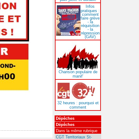
Infos
pratiques :
comment
faire grève
- la
réquisition
- la
répression
(GAV)
Chanson populaire de
manif’
32 heures : pourquoi et
comment
Dépêches
Dépêches
Dans la même rubrique
CGT Territoriaux St-