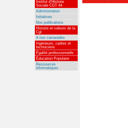
Institut d’Histoire
Sociale CGT 44
Administration
Initiatives
Nos publications
Histoire et valeurs de la
Cgt
A nos camarades
Ingénieurs, cadres et
techniciens
Égalité professionnelle
Éducation Populaire
Ressources
informatiques