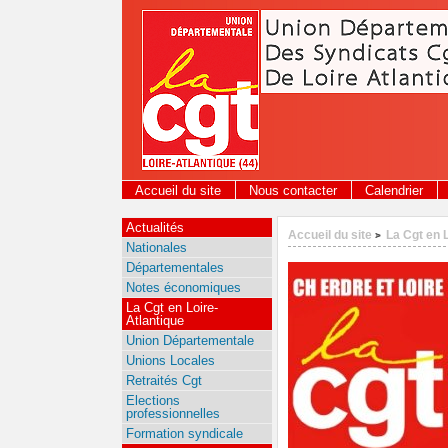
Panneau de gestion des cookies
Accueil du site
Nous contacter
Calendrier
Actualités
Accueil du site
La Cgt en 
>
Nationales
Départementales
Notes économiques
La Cgt en Loire-
Atlantique
Union Départementale
Unions Locales
Retraités Cgt
Elections
professionnelles
Formation syndicale