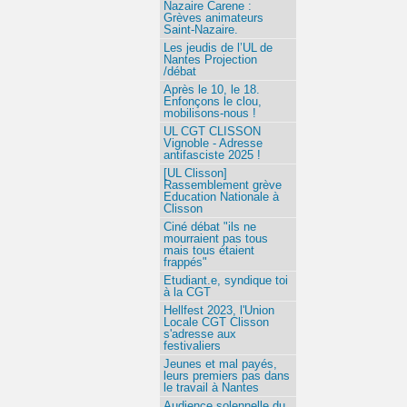
Nazaire Carene :
Grèves animateurs
Saint-Nazaire.
Les jeudis de l’UL de
Nantes Projection
/débat
Après le 10, le 18.
Enfonçons le clou,
mobilisons-nous !
UL CGT CLISSON
Vignoble - Adresse
antifasciste 2025 !
[UL Clisson]
Rassemblement grève
Education Nationale à
Clisson
Ciné débat "ils ne
mourraient pas tous
mais tous étaient
frappés"
Etudiant.e, syndique toi
à la CGT
Hellfest 2023, l'Union
Locale CGT Clisson
s'adresse aux
festivaliers
Jeunes et mal payés,
leurs premiers pas dans
le travail à Nantes
Audience solennelle du