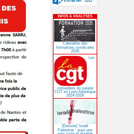
INFOS & ANALYSES
Calendrier des
formations syndicales
2026
Les
conseillers du salarié
CGT en Loire Atlantique
2024-2026
[Dossier] Israël
Palestine : pour une
paix juste et durable