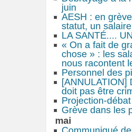
juin
AESH : en grève 
statut, un salaire
LA SANTÉ.... 
« On a fait de g
chose » : les sa
nous racontent l
Personnel des pi
[ANNULATION] Dé
doit pas être crim
Projection-déba
Grève dans les p
mai
Communiqué de 