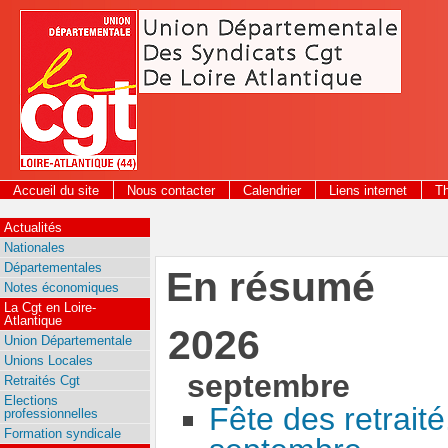
Panneau de gestion des cookies
Accueil du site
Nous contacter
Calendrier
Liens internet
T
Actualités
Nationales
Départementales
En résumé
Notes économiques
La Cgt en Loire-
Atlantique
2026
Union Départementale
Unions Locales
septembre
Retraités Cgt
Elections
Fête des retrait
professionnelles
Formation syndicale