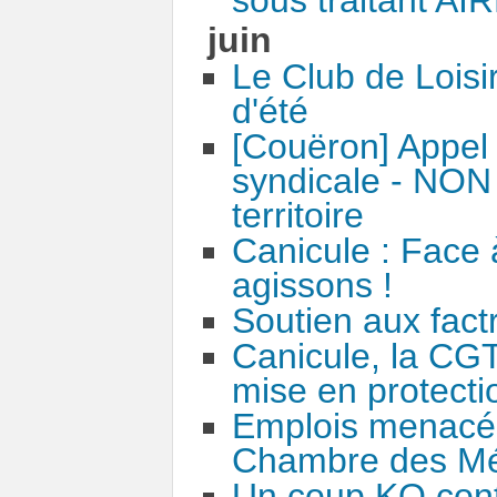
juin
Le Club de Loisir
d'été
[Couëron] Appel 
syndicale - NON 
territoire
Canicule : Face à
agissons !
Soutien aux factr
Canicule, la CGT
mise en protectio
Emplois menacés 
Chambre des Méti
Un coup KO contr