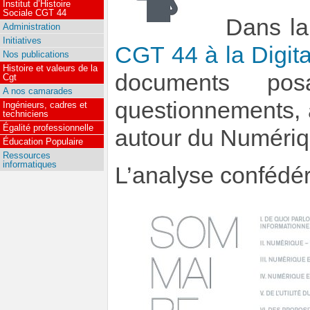
Institut d’Histoire
Sociale CGT 44
Dans la
Administration
Initiatives
CGT 44 à la Digit
Nos publications
Histoire et valeurs de la
documents po
Cgt
A nos camarades
questionnements, 
Ingénieurs, cadres et
techniciens
Égalité professionnelle
autour du Numériq
Éducation Populaire
Ressources
informatiques
L’analyse confédér