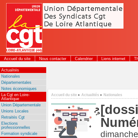
Panneau de gestion des cookies
Accueil du site
Nous contacter
Calendrier
Liens internet
T
2026
Actualités
Nationales
Départementales
Notes économiques
La Cgt en Loire-
Accueil du site
Actualités
Nationales
>
>
Atlantique
[doss
Union Départementale
Unions Locales
Retraités Cgt
Numér
Elections
professionnelles
dimanche
Formation syndicale