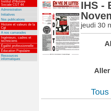
Institut d’Histoire
IHS - 
Sociale CGT 44
Administration
Novem
Initiatives
Nos publications
jeudi 30
Histoire et valeurs de la
Cgt
A nos camarades
Ingénieurs, cadres et
techniciens
A
Égalité professionnelle
Éducation Populaire
Ressources
informatiques
Alle
Tous