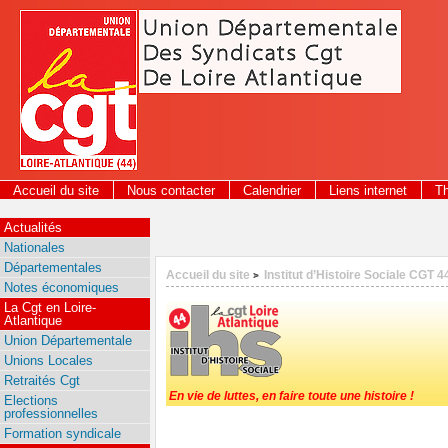
Panneau de gestion des cookies
Accueil du site
Nous contacter
Calendrier
Liens internet
T
Actualités
Nationales
Départementales
Accueil du site
Institut d’Histoire Sociale CGT 4
>
Notes économiques
La Cgt en Loire-
Atlantique
Union Départementale
Unions Locales
Retraités Cgt
En vie de luttes, en faire toute une histoire !
Elections
professionnelles
Formation syndicale