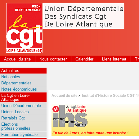
Panneau de gestion des cookies
Accueil du site
Nous contacter
Calendrier
Liens internet
T
2026
Actualités
Nationales
Départementales
Notes économiques
La Cgt en Loire-
Accueil du site
Institut d’Histoire Sociale CGT 4
>
Atlantique
Union Départementale
Unions Locales
Retraités Cgt
Elections
professionnelles
En vie de luttes, en faire toute une histoire !
Formation syndicale