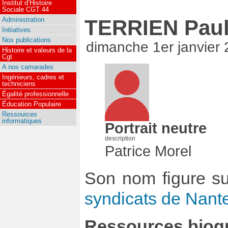
Institut d’Histoire
Sociale CGT 44
Administration
TERRIEN Pau
Initiatives
Nos publications
dimanche 1er janvier
Histoire et valeurs de la
Cgt
A nos camarades
Ingénieurs, cadres et
techniciens
Égalité professionnelle
Éducation Populaire
Ressources
informatiques
Portrait neutre
description
Patrice Morel
Son nom figure s
syndicats de Nant
Ressources biog