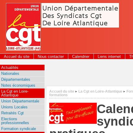
Panneau de gestion des cookies
Accueil du site
Nous contacter
Calendrier
Liens internet
T
2026
Actualités
Nationales
Départementales
Notes économiques
La Cgt en Loire-
Accueil du site
La Cgt en Loire-Atlantique
For
>
>
Atlantique
formations
Union Départementale
Calen
Unions Locales
Retraités Cgt
syndi
Elections
professionnelles
Formation syndicale