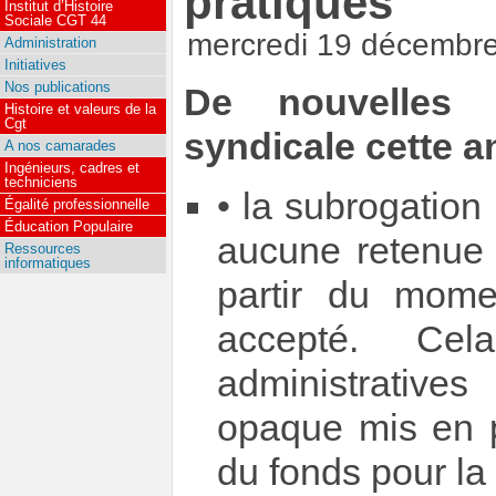
pratiques
Institut d’Histoire
Sociale CGT 44
mercredi 19 décembr
Administration
Initiatives
Nos publications
De nouvelles 
Histoire et valeurs de la
Cgt
syndicale cette a
A nos camarades
Ingénieurs, cadres et
techniciens
• la subrogation
Égalité professionnelle
Éducation Populaire
aucune retenue s
Ressources
informatiques
partir du mome
accepté. Cel
administrative
opaque mis en p
du fonds pour la 