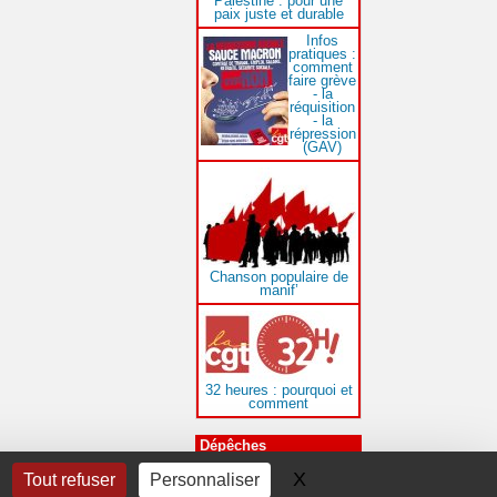
Palestine : pour une
paix juste et durable
Infos
pratiques :
comment
faire grève
- la
réquisition
- la
répression
(GAV)
Chanson populaire de
manif’
32 heures : pourquoi et
comment
Dépêches
Dépêches
X
Masquer le bandeau 
Tout refuser
Personnaliser