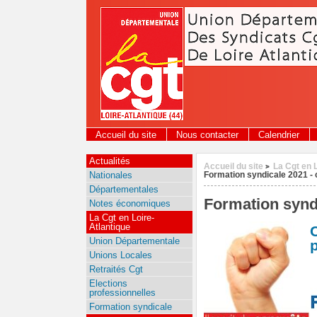
Panneau de gestion des cookies
Accueil du site
Nous contacter
Calendrier
Actualités
Accueil du site
La Cgt en 
>
Nationales
Formation syndicale 2021 - 
Départementales
Formation syndi
Notes économiques
La Cgt en Loire-
Atlantique
Union Départementale
Unions Locales
Retraités Cgt
Elections
professionnelles
Formation syndicale