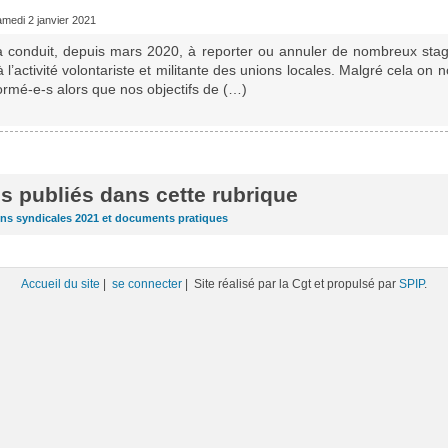
amedi 2 janvier 2021
 a conduit, depuis mars 2020, à reporter ou annuler de nombreux stag
 à l’activité volontariste et militante des unions locales. Malgré cela on
ormé-e-s alors que nos objectifs de (…)
es publiés dans cette rubrique
ons syndicales 2021 et documents pratiques
Accueil du site
|
se connecter
| Site réalisé par la Cgt et propulsé par
SPIP
.