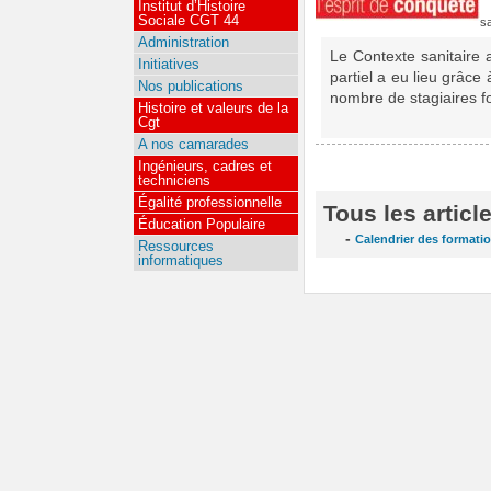
Institut d’Histoire
Sociale CGT 44
s
Administration
Le Contexte sanitaire
Initiatives
partiel a eu lieu grâce
Nos publications
nombre de stagiaires f
Histoire et valeurs de la
Cgt
A nos camarades
Ingénieurs, cadres et
techniciens
Égalité professionnelle
Tous les articl
Éducation Populaire
-
Calendrier des formati
Ressources
informatiques