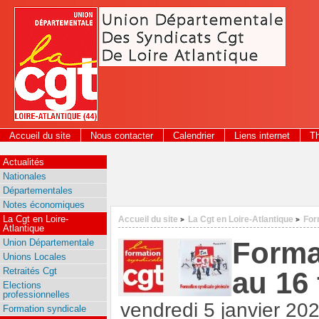
Panneau de gestion des cookies
Accueil du site
Nous contacter
Calendrier
Liens internet
T
2026
Actualités
Nationales
Départementales
Notes économiques
La Cgt en Loire-
Accueil du site
La Cgt en Loire-Atlantique
For
>
>
Atlantique
Forma
Union Départementale
Unions Locales
Retraités Cgt
au 16 
Elections
professionnelles
vendredi 5 janvier 20
Formation syndicale