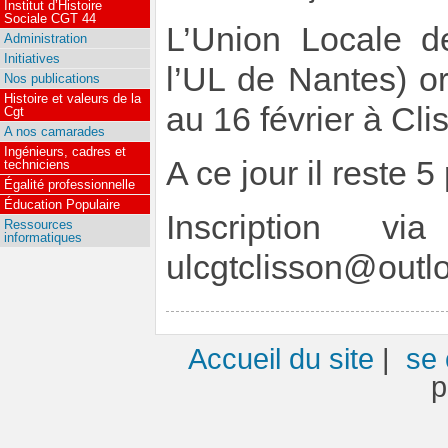
Institut d’Histoire
Sociale CGT 44
L’Union Locale d
Administration
Initiatives
l’UL de Nantes) o
Nos publications
Histoire et valeurs de la
au 16 février à Cli
Cgt
A nos camarades
Ingénieurs, cadres et
A ce jour il reste 5
techniciens
Égalité professionnelle
Éducation Populaire
Inscription v
Ressources
informatiques
ulcgtclisson@outlo
Accueil du site
|
se 
p