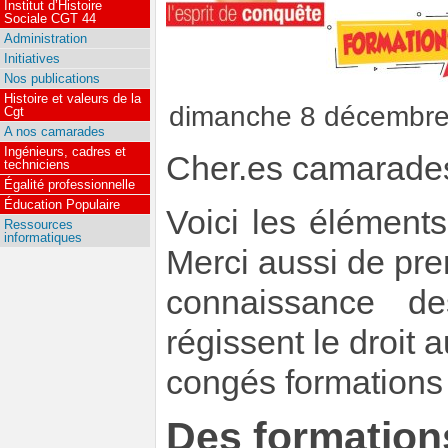
Institut d’Histoire
Sociale CGT 44
Administration
Initiatives
Nos publications
Histoire et valeurs de la
dimanche 8 décembr
Cgt
A nos camarades
Ingénieurs, cadres et
Cher.es camarade
techniciens
Égalité professionnelle
Éducation Populaire
Voici les élément
Ressources
informatiques
Merci aussi de pr
connaissance de
régissent le droit a
congés formations
Des formation