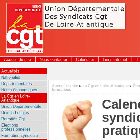
Panneau de gestion des cookies
Accueil du site
Nous contacter
Calendrier
Liens internet
T
Actualités
Nationales
Départementales
Accueil du site
La Cgt en Loire-Atlantique
For
>
>
Notes économiques
formations
La Cgt en Loire-
Calen
Atlantique
Union Départementale
syndi
Unions Locales
Retraités Cgt
Elections
prati
professionnelles
Formation syndicale