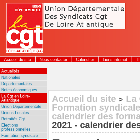
Panneau de gestion des cookies
Accueil du site
Nous contacter
Calendrier
Liens internet
T
2026
Actualités
Nationales
Départementales
Notes économiques
La Cgt en Loire-
Accueil du site
La 
>
Atlantique
Formation syndical
Union Départementale
Unions Locales
calendrier des form
Retraités Cgt
2021 - calendrier de
Elections
professionnelles
Formation syndicale