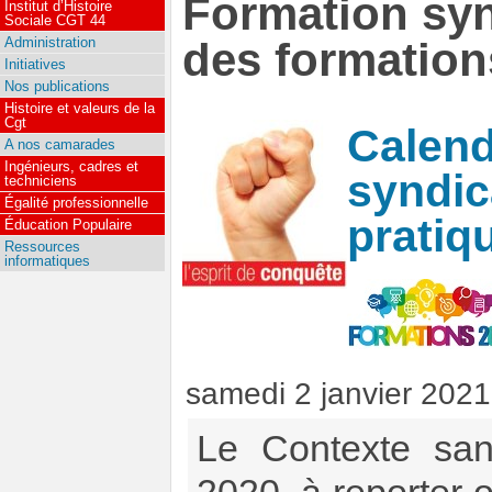
Formation syn
Institut d’Histoire
Sociale CGT 44
Administration
des formation
Initiatives
Nos publications
Histoire et valeurs de la
Cgt
Calend
A nos camarades
Ingénieurs, cadres et
syndic
techniciens
Égalité professionnelle
pratiq
Éducation Populaire
Ressources
informatiques
samedi 2 janvier 2021
Le Contexte san