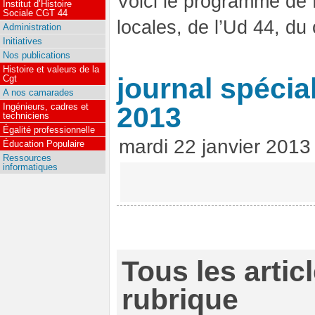
Voici le programme de 
Institut d’Histoire
Sociale CGT 44
locales, de l’Ud 44, du
Administration
Initiatives
Nos publications
Histoire et valeurs de la
journal spécia
Cgt
A nos camarades
Ingénieurs, cadres et
2013
techniciens
Égalité professionnelle
mardi 22 janvier 2013
Éducation Populaire
Ressources
informatiques
Tous les artic
rubrique