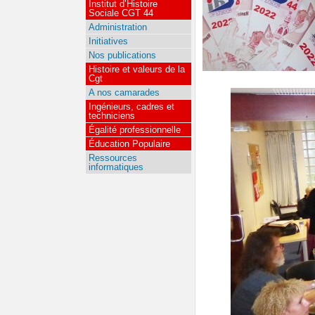
Institut d’Histoire
Sociale CGT 44
Administration
Initiatives
Nos publications
Histoire et valeurs de la
Cgt
A nos camarades
Ingénieurs, cadres et
techniciens
Égalité professionnelle
Éducation Populaire
Ressources
informatiques