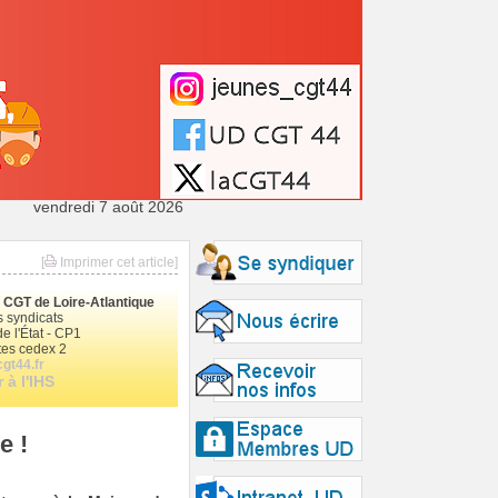
vendredi 7 août 2026
[
Imprimer cet article]
le CGT de Loire-Atlantique
 syndicats
e l'État - CP1
es cedex 2
gt44.fr
 à l'IHS
e !