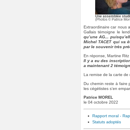
Une assemblée studie
(Photos © Patrice More
Extraordinaire car nous 
Gallais témoigne le len
qu’une AG... puisqu’el
Michel TACET qui va ê
par le souvenir très pré
En réponse, Martine Ritz
Il y a eu des inscripti
a maintenant 2 témoigna
La remise de la carte de 
Du chemin reste à faire 
les cégétistes s’en empar
Patrice MOREL
le 04 octobre 2022
Rapport moral - Rappo
Statuts adoptés