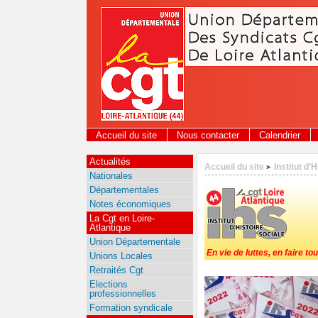
Panneau de gestion des cookies
Accueil du site
Nous contacter
Calendrier
Actualités
Accueil du site
Institut d’
>
Nationales
Départementales
Notes économiques
La Cgt en Loire-
Atlantique
Union Départementale
En vie de luttes, en faire tou
Unions Locales
Retraités Cgt
Elections
professionnelles
Formation syndicale