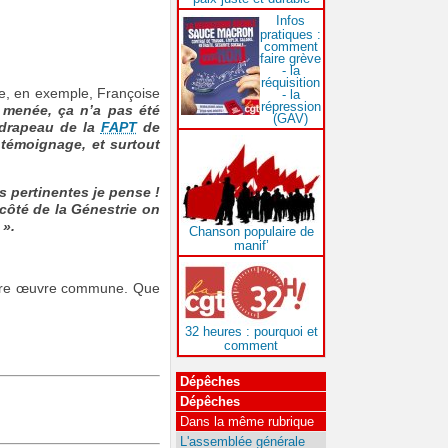
Infos
pratiques :
comment
faire grève
- la
réquisition
ve, en exemple, Françoise
- la
répression
 menée, ça n’a pas été
(GAV)
u drapeau de la
FAPT
de
 témoignage, et surtout
s pertinentes je pense !
 côté de la Génestrie on
 ».
Chanson populaire de
manif’
 notre œuvre commune. Que
32 heures : pourquoi et
comment
Dépêches
Dépêches
Dans la même rubrique
L'assemblée générale