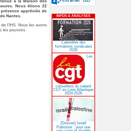
 tenue à la Maison des
heures. Nous étions 22
a présence appréciée de
 de Nantes.
INFOS & ANALYSES
 de l’IHS. Nous les avons
c les pouvoirs.
Calendrier des
formations syndicales
2026
Les
conseillers du salarié
CGT en Loire Atlantique
2024-2026
[Dossier] Israël
Palestine : pour une
paix juste et durable