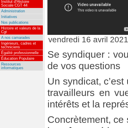
Institut d’Histoire
Sociale CGT 44
Administration
Initiatives
Nos publications
Histoire et valeurs de la
Cgt
vendredi 16 avril 202
A nos camarades
Ingénieurs, cadres et
techniciens
Se syndiquer : vou
Égalité professionnelle
Éducation Populaire
de vos questions
Ressources
informatiques
Un syndicat, c’est
travailleurs en v
intérêts et la repr
Concrètement, ce 