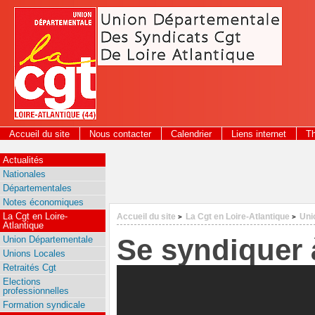
Panneau de gestion des cookies
Accueil du site
Nous contacter
Calendrier
Liens internet
T
2026
Actualités
Nationales
Départementales
Notes économiques
La Cgt en Loire-
Accueil du site
La Cgt en Loire-Atlantique
Uni
>
>
Atlantique
Se syndiquer 
Union Départementale
Unions Locales
Retraités Cgt
Elections
professionnelles
Formation syndicale