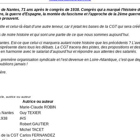
de Nantes, 71 ans après le congrès de 1938. Congrès qui a marqué l’histoire de
laire, la guerre d’Espagne, la montée du fascisme et l’approche de la 2ème guer
e prouvent.
le et celui-là était d’une autre teneur, car il jetait les bases de la CGT qui sera cr
 de notre histoire et qui sont une partie de ce que nous sommes aujourd’hui.
es. Est-ce que celui-ci marquera autant notre histoire que les précédents ? L’avenir
présente dans tous les débats. La CGT tracera des pistes, des propositions et des
 en harmonie avec le salariat d’aujourd’hui et répondre aux attentes des salariés.
la première organisation syndicale et l’est devenue en Loire-Atlantique, c’est que 
oublions jamais !
ère.
icle, autrice ou auteur
Autrice ou auteur
Marie-Claude ROBIN
à Nantes
Guy TEXIER
 1938
IHS
Robert GAUTIER
Michel TACET
s de la CGT
Carlos FERNANDEZ