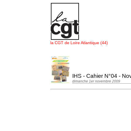
Panneau de gestion des cookies
la CGT de Loire Atlantique (44)
IHS - Cahier N°04 - N
dimanche 1er novembre 2009