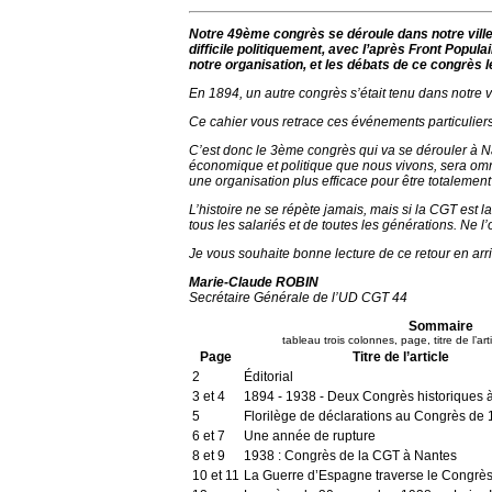
Notre 49ème congrès se déroule dans notre ville 
difficile politiquement, avec l’après Front Popu
notre organisation, et les débats de ce congrès l
En 1894, un autre congrès s’était tenu dans notre vil
Ce cahier vous retrace ces événements particuliers
C’est donc le 3ème congrès qui va se dérouler à Nant
économique et politique que nous vivons, sera omni
une organisation plus efficace pour être totalement
L’histoire ne se répète jamais, mais si la CGT est 
tous les salariés et de toutes les générations. Ne l’
Je vous souhaite bonne lecture de ce retour en arri
Marie-Claude ROBIN
Secrétaire Générale de l’UD CGT 44
Sommaire
tableau trois colonnes, page, titre de l’art
Page
Titre de l’article
2
Éditorial
3 et 4
1894 - 1938 - Deux Congrès historiques 
5
Florilège de déclarations au Congrès de
6 et 7
Une année de rupture
8 et 9
1938 : Congrès de la CGT à Nantes
10 et 11
La Guerre d’Espagne traverse le Congrè