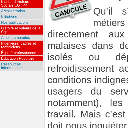
Institut d’Histoire
Sociale CGT 44
Qu’il s
Administration
Initiatives
métie
Nos publications
Histoire et valeurs de la
directement aux
Cgt
A nos camarades
malaises dans de
Ingénieurs, cadres et
techniciens
Égalité professionnelle
isolés ou dé
Éducation Populaire
Ressources
refroidissement a
informatiques
conditions indignes
usagers du serv
notamment), les 
travail. Mais c’est
doit nous inquiéte