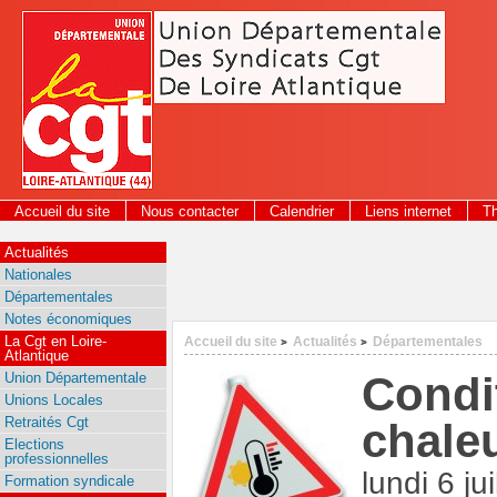
Panneau de gestion des cookies
Accueil du site
Nous contacter
Calendrier
Liens internet
T
2026
Actualités
Nationales
Départementales
Notes économiques
La Cgt en Loire-
Accueil du site
Actualités
Départementales
>
>
Atlantique
Condit
Union Départementale
Unions Locales
Retraités Cgt
chale
Elections
professionnelles
lundi 6 ju
Formation syndicale