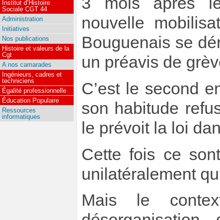
3 mois après le
Institut d’Histoire
Sociale CGT 44
nouvelle mobilisa
Administration
Initiatives
Bouguenais se dér
Nos publications
Histoire et valeurs de la
Cgt
un préavis de grè
A nos camarades
Ingénieurs, cadres et
techniciens
C’est le second e
Égalité professionnelle
Éducation Populaire
son habitude refu
Ressources
informatiques
le prévoit la loi da
Cette fois ce son
unilatéralement qu
Mais le conte
désorganisation