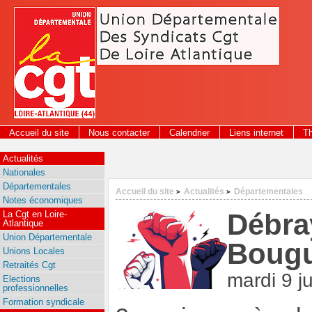
Panneau de gestion des cookies
Accueil du site
Nous contacter
Calendrier
Liens internet
T
Actualités
Nationales
Départementales
Accueil du site
Actualités
Départementales
>
>
Notes économiques
Débra
La Cgt en Loire-
Atlantique
Union Départementale
Bougu
Unions Locales
Retraités Cgt
mardi 9 j
Elections
professionnelles
Formation syndicale