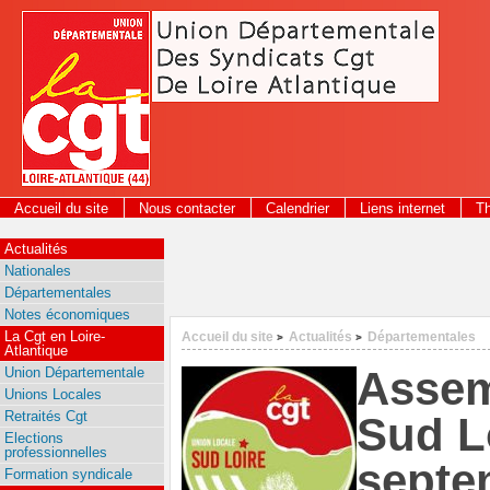
Panneau de gestion des cookies
Accueil du site
Nous contacter
Calendrier
Liens internet
T
2026
Actualités
Nationales
Départementales
Notes économiques
La Cgt en Loire-
Accueil du site
Actualités
Départementales
>
>
Atlantique
Assem
Union Départementale
Unions Locales
Retraités Cgt
Sud Lo
Elections
professionnelles
septe
Formation syndicale