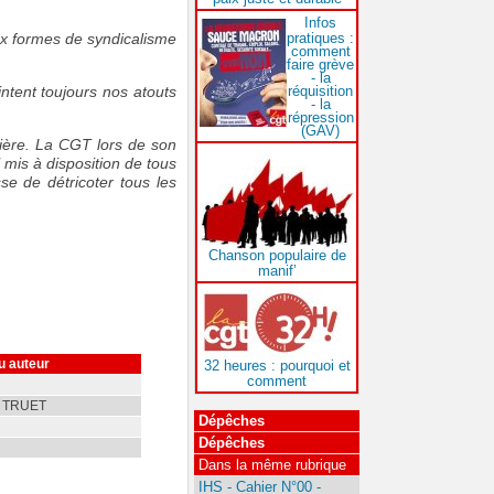
Infos
pratiques :
ux formes de syndicalisme
comment
faire grève
- la
réquisition
ntent toujours nos atouts
- la
répression
(GAV)
ière. La CGT lors de son
 mis à disposition de tous
se de détricoter tous les
Chanson populaire de
manif’
u auteur
32 heures : pourquoi et
comment
n TRUET
Dépêches
Dépêches
Dans la même rubrique
IHS - Cahier N°00 -