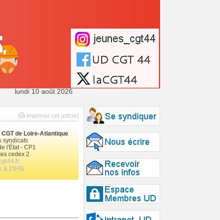
lundi 10 août 2026
[
Imprimer cet article]
le CGT de Loire-Atlantique
 syndicats
e l'État - CP1
es cedex 2
gt44.fr
 à l'IHS