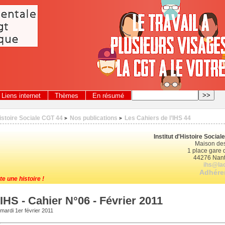
Liens internet
Thèmes
En résumé
Histoire Sociale CGT 44
Nos publications
Les Cahiers de l’IHS 44
>
>
Institut d'Histoire Socia
Maison des
1 place gare d
44276 Nant
ihs@lac
Adhérer
te une histoire !
IHS - Cahier N°06 - Février 2011
mardi 1er février 2011