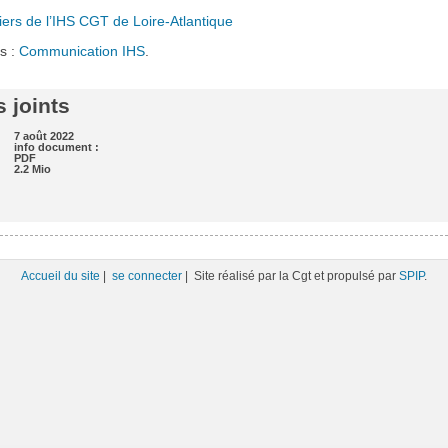
rs de l’IHS CGT de Loire-Atlantique
s :
Communication IHS
.
 joints
7 août 2022
info document :
PDF
2.2 Mio
Accueil du site
|
se connecter
| Site réalisé par la Cgt et propulsé par
SPIP
.