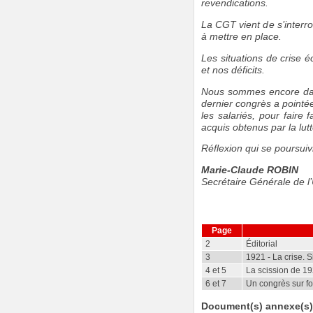
revendications.
La CGT vient de s’interro
à mettre en place.
Les situations de crise 
et nos déficits.
Nous sommes encore dans
dernier congrès a pointée
les salariés, pour faire 
acquis obtenus par la lutt
Réflexion qui se poursui
Marie-Claude ROBIN
Secrétaire Générale de 
Page
2
Éditorial
3
1921 - La crise. S
4 et 5
La scission de 1
6 et 7
Un congrès sur fo
Document(s) annexe(s)