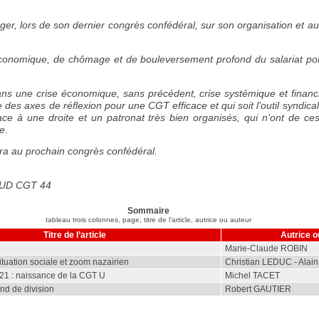
ger, lors de son dernier congrès confédéral, sur son organisation et a
économique, de chômage et de bouleversement profond du salariat poi
 une crise économique, sans précédent, crise systémique et financ
 des axes de réflexion pour une CGT efficace et qui soit l’outil syndical
face à une droite et un patronat très bien organisés, qui n’ont de ces
e.
vra au prochain congrès confédéral.
l’UD CGT 44
Sommaire
tableau trois colonnes, page, titre de l’article, autrice ou auteur
Titre de l’article
Autrice o
Marie-Claude ROBIN
ituation sociale et zoom nazairien
Christian LEDUC - Alai
921 : naissance de la CGT U
Michel TACET
nd de division
Robert GAUTIER