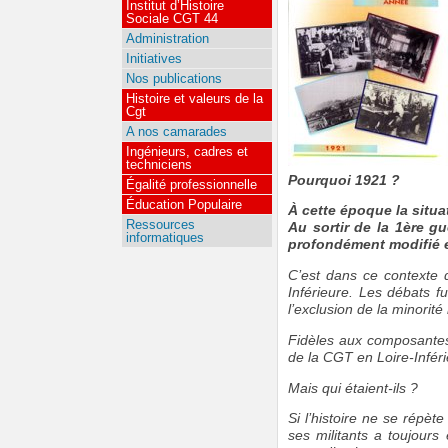
Institut d’Histoire
Sociale CGT 44
Administration
Initiatives
Nos publications
Histoire et valeurs de la
Cgt
A nos camarades
Ingénieurs, cadres et
techniciens
Pourquoi 1921 ?
Égalité professionnelle
Éducation Populaire
À cette époque la situa
Ressources
Au sortir de la 1ère g
informatiques
profondément modifié et
C’est dans ce contexte 
Inférieure. Les débats fu
l’exclusion de la minorité
Fidèles aux composantes 
de la CGT en Loire-Inféri
Mais qui étaient-ils ?
Si l’histoire ne se répèt
ses militants a toujours