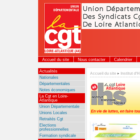
Panneau de gestion des cookies
Accueil du site
Nous contacter
Calendrier
Actualités
Accueil du site
Institut d’
>
Nationales
Départementales
Notes économiques
La Cgt en Loire-
Atlantique
Union Départementale
En vie de luttes, en faire tou
Unions Locales
Retraités Cgt
Elections
professionnelles
Formation syndicale