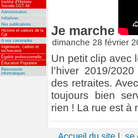
Institut d’Histoire
Sociale CGT 44
Administration
Initiatives
Nos publications
Je marche
Histoire et valeurs de la
Cgt
dimanche 28 février 
A nos camarades
Ingénieurs, cadres et
techniciens
Un petit clip avec
Égalité professionnelle
Éducation Populaire
l’hiver 2019/2020
Ressources
informatiques
des retraites. Ave
toujours bien se
rien ! La rue est à 
Accueil du site
|
se 