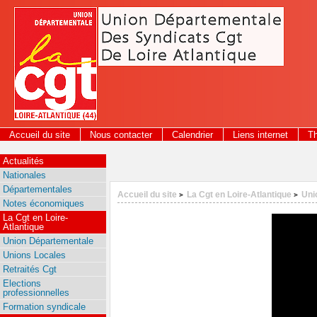
Panneau de gestion des cookies
Accueil du site
Nous contacter
Calendrier
Liens internet
T
Actualités
Nationales
Départementales
Accueil du site
La Cgt en Loire-Atlantique
Uni
>
>
Notes économiques
La Cgt en Loire-
Atlantique
Union Départementale
Unions Locales
Retraités Cgt
Elections
professionnelles
Formation syndicale