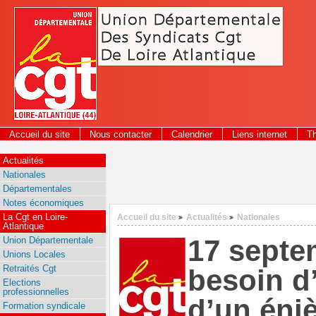
Panneau de gestion des cookies
Accueil du site
Nous contacter
Calendrier
Liens internet
T
2026
Actualités
Nationales
Départementales
Notes économiques
La Cgt en Loire-
Accueil du site
Actualités
Nationales
>
>
Atlantique
17 septe
Union Départementale
Unions Locales
Retraités Cgt
besoin d
Elections
professionnelles
d’un éni
Formation syndicale