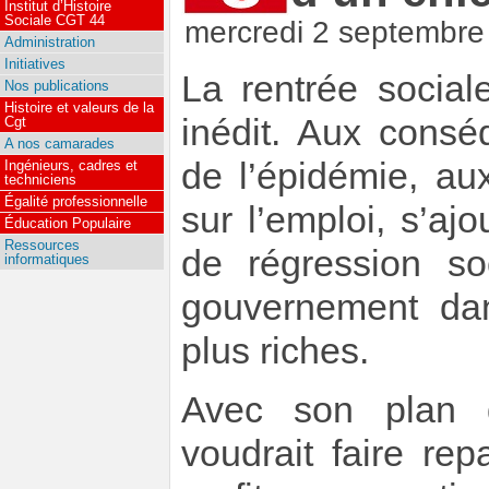
Institut d’Histoire
Sociale CGT 44
mercredi 2 septembre
Administration
Initiatives
La rentrée social
Nos publications
Histoire et valeurs de la
inédit. Aux consé
Cgt
A nos camarades
de l’épidémie, au
Ingénieurs, cadres et
techniciens
Égalité professionnelle
sur l’emploi, s’a
Éducation Populaire
Ressources
de régression s
informatiques
gouvernement dan
plus riches.
Avec son plan d
voudrait faire re