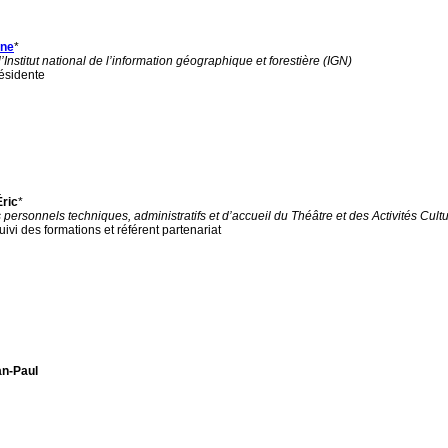
ine
*
’Institut national de l’information géographique et forestière (IGN)
résidente
Éric
*
 personnels techniques, administratifs et d’accueil du Théâtre et des Activités Cu
uivi des formations et référent partenariat
an-Paul