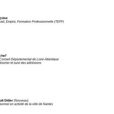
nçoise
vail, Emploi, Formation Professionnelle (TEFP)
chel
*
Conseil Départemental de Loire-Atlantique
résorier et suivi des adhésions
lt Didier
(Nouveau)
sonnel en activité de la ville de Nantes