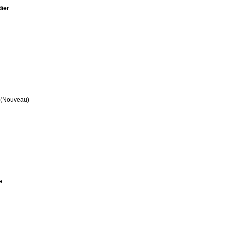
dier
(Nouveau)
e