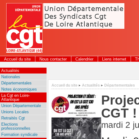
Panneau de gestion des cookies
Accueil du site
Nous contacter
Calendrier
Liens internet
T
Actualités
Nationales
Départementales
Accueil du site
Actualités
Départementales
>
>
Notes économiques
Proje
La Cgt en Loire-
Atlantique
Union Départementale
CGT !
Unions Locales
Retraités Cgt
mardi 2 j
Elections
professionnelles
Formation syndicale