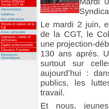
Mardi 0
Institut d’Histoire
Sociale CGT 44
Syndica
Administration
Initiatives
Nos publications
Le mardi 2 juin, 
Histoire et valeurs de la
Cgt
de la CGT, le Co
A nos camarades
Ingénieurs, cadres et
techniciens
une projection-déb
Égalité professionnelle
Éducation Populaire
130 ans après. U
Ressources
informatiques
surtout sur cell
aujourd’hui : dan
publics, les lutt
travail.
Et nous, jeunes 