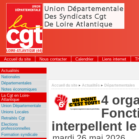
Panneau de gestion des cookies
Accueil du site
Nous contacter
Calendrier
Liens internet
T
Actualités
Nationales
Départementales
Accueil du site
Actualités
Départementales
>
>
Notes économiques
4 org
La Cgt en Loire-
Atlantique
Union Départementale
Fonct
Unions Locales
Retraités Cgt
interpellent le
Elections
professionnelles
Formation syndicale
mardi 26 mai 2026