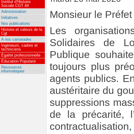
Institut d’Histoire
Sociale CGT 44
Monsieur le Préfet
Administration
Initiatives
Nos publications
Les organisatio
Histoire et valeurs de la
Cgt
Solidaires de Lo
A nos camarades
Ingénieurs, cadres et
techniciens
Publique souhaite
Égalité professionnelle
Éducation Populaire
toujours plus pré
Ressources
informatiques
agents publics. En
austéritaire du go
suppressions mass
de la précarité, 
contractualisati