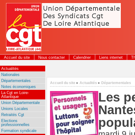
Panneau de gestion des cookies
Accueil du site
Nous contacter
Calendrier
Liens internet
T
Actualités
Nationales
Départementales
Accueil du site
Actualités
Départementales
>
>
Notes économiques
Les p
La Cgt en Loire-
Atlantique
Union Départementale
Nantes
Unions Locales
Retraités Cgt
popul
Elections
professionnelles
Formation syndicale
mardi 9 j