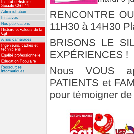
Institut d’Histoire
Sociale CGT 44
RENCONTRE OUV
Administration
Initiatives
11H30 à 14H30 Pla
Nos publications
Histoire et valeurs de la
Cgt
BRISONS LE S
A nos camarades
Ingénieurs, cadres et
techniciens
EXPÉRIENCES !
Égalité professionnelle
Éducation Populaire
Ressources
Nous VOUS ap
informatiques
PATIENTS et FAMI
pour témoigner de