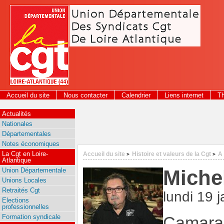
Panneau de gestion des cookies
Accueil du site
Nous contacter
Calendrier
Liens internet
T
2026
Actualités
Nationales
Départementales
Notes économiques
La Cgt en Loire-
Accueil du site
Histoire et valeurs de la Cgt
A
>
>
Atlantique
Miche
Union Départementale
Unions Locales
Retraités Cgt
lundi 19 
Elections
professionnelles
Formation syndicale
Camara