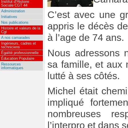
Institut d’Histoire
Sociale CGT 44
Administration
C’est avec une g
Initiatives
Nos publications
appris le décès d
Histoire et valeurs de la
Cgt
à l’age de 74 ans.
A nos camarades
Ingénieurs, cadres et
techniciens
Nous adressons n
Égalité professionnelle
Éducation Populaire
sa famille, et aux
Ressources
informatiques
lutté à ses côtés.
Michel était chemin
impliqué fortem
nombreuses resp
l’interpro et dans