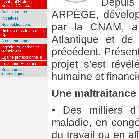
Depuis
Institut d’Histoire
Sociale CGT 44
ARPÈGE, développ
Administration
Initiatives
par la CNAM, a
Nos publications
Histoire et valeurs de la
Cgt
Atlantique et d
A nos camarades
Ingénieurs, cadres et
précédent. Présen
techniciens
Égalité professionnelle
projet s’est révé
Éducation Populaire
Ressources
humaine et financi
informatiques
Une maltraitance
• Des milliers d
maladie, en congé
du travail ou en a