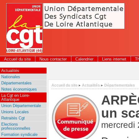
Panneau de gestion des cookies
Accueil du site
Nous contacter
Calendrier
Liens internet
T
Actualités
Nationales
Départementales
Accueil du site
Actualités
Départementales
>
>
Notes économiques
ARPÈGE
La Cgt en Loire-
Atlantique
Union Départementale
un sc
Unions Locales
Retraités Cgt
mercredi 
Elections
professionnelles
Formation syndicale