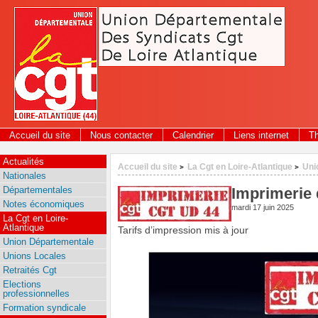
Panneau de gestion des cookies
Accueil du site
Nous contacter
Calendrier
Liens internet
T
Actualités
Accueil du site
La Cgt en Loire-Atlantique
Uni
>
>
Nationales
Départementales
Imprimerie 
Notes économiques
mardi 17 juin 2025
La Cgt en Loire-
Atlantique
Tarifs d’impression mis à jour
Union Départementale
Unions Locales
Retraités Cgt
Elections
professionnelles
Formation syndicale