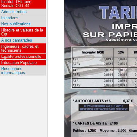
Institut d’Histoire
Sociale CGT 44
Administration
Initiatives
Nos publications
Histoire et valeurs de la
Cgt
A nos camarades
Ingénieurs, cadres et
techniciens
Égalité professionnelle
Éducation Populaire
Ressources
informatiques