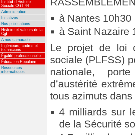
RASSEMBLEMENTS
Institut d’Histoire
Sociale CGT 44
Administration
à Nantes 10h30 
Initiatives
Nos publications
à Saint Nazaire
Histoire et valeurs de la
Cgt
A nos camarades
Le projet de loi
Ingénieurs, cadres et
techniciens
Égalité professionnelle
sociale (PLFSS) p
Éducation Populaire
Ressources
nationale, por
informatiques
d’austérité extrê
tous azimuts dans 
4 milliards sur
de la Sécurité so