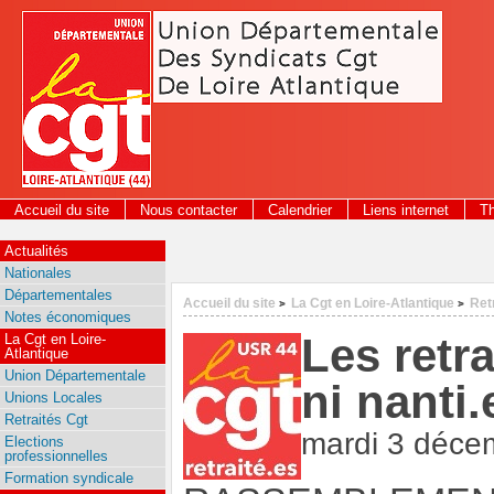
Panneau de gestion des cookies
Accueil du site
Nous contacter
Calendrier
Liens internet
T
Actualités
Nationales
Départementales
Accueil du site
La Cgt en Loire-Atlantique
Ret
>
>
Notes économiques
Les retra
La Cgt en Loire-
Atlantique
Union Départementale
ni nanti.
Unions Locales
Retraités Cgt
mardi 3 déce
Elections
professionnelles
Formation syndicale