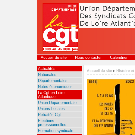
Panneau de gestion des cookies
Accueil du site
Nous contacter
Calendrier
Actualités
Accueil du site
Histoire et
>
Nationales
Départementales
Notes économiques
La Cgt en Loire-
Atlantique
Union Départementale
Unions Locales
Retraités Cgt
Elections
professionnelles
Formation syndicale