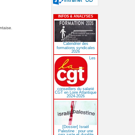
INFOS & ANALYSES
ntaise.
Calendrier des
formations syndicales
2026
Les
conseillers du salarié
CGT en Loire Atlantique
2024-2026
[Dossier] Israël
Palestine : pour une
paix juste et durable