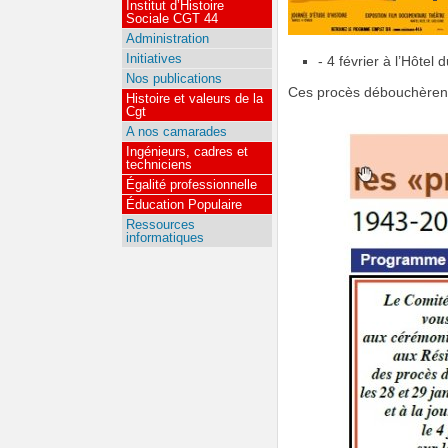
Institut d’Histoire
Sociale CGT 44
Administration
Initiatives
- 4 février à l’Hôtel
Nos publications
Ces procès débouchèrent 
Histoire et valeurs de la
Cgt
A nos camarades
Ingénieurs, cadres et
techniciens
Égalité professionnelle
Éducation Populaire
Ressources
informatiques