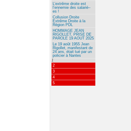
L’extrême droite est
l’ennemie des salarié–
es !
Collusion Droite
Extrême Droite à la
Région PDL
HOMMAGE JEAN
RIGOLLET, PRISE DE
PAROLE 19 AOUT 2025
Le 19 août 1955 Jean
Rigollet, manifestant de
24 ans, était tué par un
policier à Nantes
1
2
3
4
5