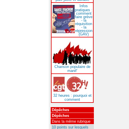
Infos
pratiques :
comment
faire grève
- la
réquisition
- la
répression
(GAV)
Chanson populaire de
manif’
32 heures : pourquoi et
comment
Dépêches
Dépêches
Dans la même rubrique
10 points sur lesquels